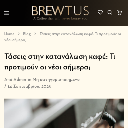
Brewtus
A
Coffee
Coffee
that
Home
Blog
Τάσεις στην κατανάλωση καφέ: Τι προτιμούν οι
will
νέοι σήμερα;
never
betray
you
Τάσεις στην κατανάλωση καφέ: Τι
προτιμούν οι νέοι σήμερα;
Από
Admin
in
Μη κατηγοριοποιημένο
14 Σεπτεμβρίου, 2025