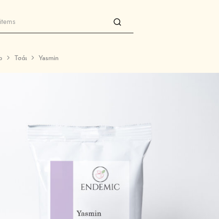
p
Τσάι
Yasmin