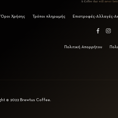
Όροι Χρήσης
Τρόποι πληρωμής
Επιστροφές-Αλλαγές-Α
Πολιτική Απορρήτου
Πολι
ght © 2022
Brewtus Coffee
.