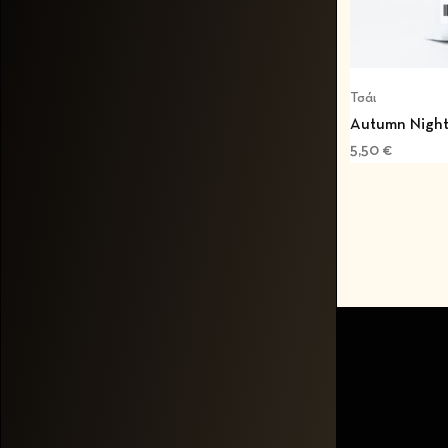
Τσάι
Αutumn Night
5,50
€