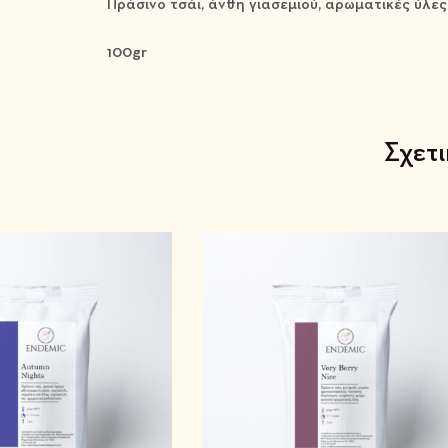
Πράσινο τσάι, άνθη γιασεμιού, αρωματικές ύλες
100gr
Σχετ