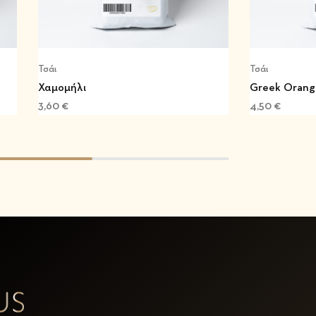
Τσάι
Τσάι
Χαμομήλι
Greek Orang
3,60
€
4,50
€